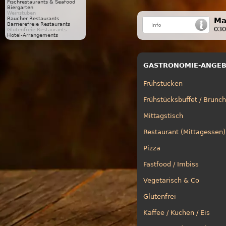
Fischrestaurants & Seafood
Biergarten
Weinstuben
Raucher Restaurants
Ma
Barrierefreie Restaurants
030
Glutenfreie Restaurants
Hotel-Arrangements
GASTRONOMIE-ANGE
Frühstücken
Frühstücksbuffet / Brunch
Mittagstisch
Restaurant (Mittagessen)
Pizza
Fastfood / Imbiss
Vegetarisch & Co
Glutenfrei
Kaffee / Kuchen / Eis