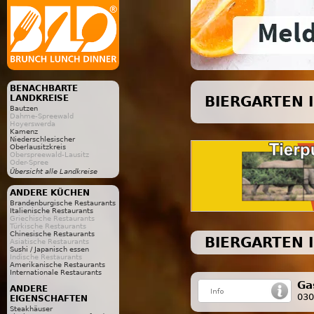
BENACHBARTE
LANDKREISE
BIERGARTEN I
Bautzen
Dahme-Spreewald
Hoyerswerda
Kamenz
Niederschlesischer
Oberlausitzkreis
Oberspreewald-Lausitz
Oder-Spree
Übersicht alle Landkreise
ANDERE KÜCHEN
Brandenburgische Restaurants
Italienische Restaurants
Griechische Restaurants
Türkische Restaurants
Chinesische Restaurants
BIERGARTEN 
Asiatische Restaurants
Sushi / Japanisch essen
Indische Restaurants
Amerikanische Restaurants
Internationale Restaurants
Ga
ANDERE
030
EIGENSCHAFTEN
Steakhäuser