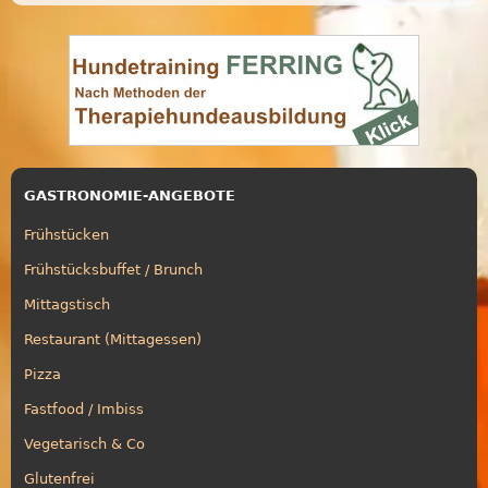
GASTRONOMIE-ANGEBOTE
Frühstücken
Frühstücksbuffet / Brunch
Mittagstisch
Restaurant (Mittagessen)
Pizza
Fastfood / Imbiss
Vegetarisch & Co
Glutenfrei