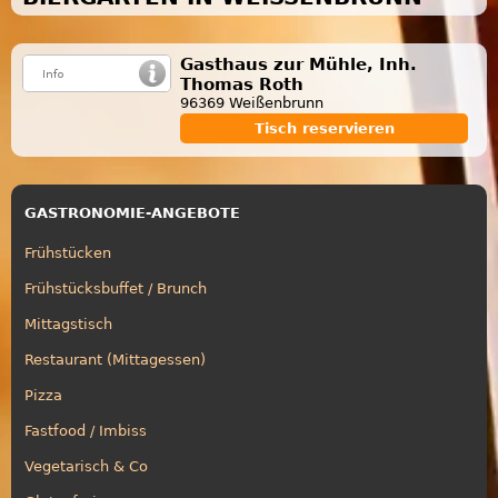
Gasthaus zur Mühle, Inh.
Thomas Roth
96369 Weißenbrunn
Tisch reservieren
GASTRONOMIE-ANGEBOTE
Frühstücken
Frühstücksbuffet / Brunch
Mittagstisch
Restaurant (Mittagessen)
Pizza
Fastfood / Imbiss
Vegetarisch & Co