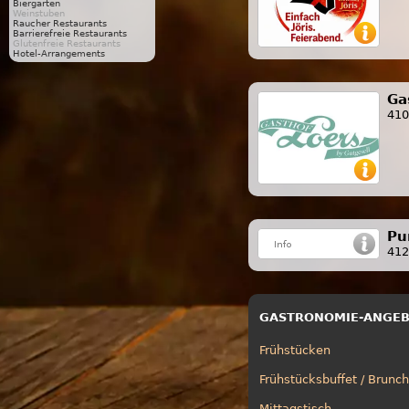
Biergarten
Weinstuben
Raucher Restaurants
Barrierefreie Restaurants
Glutenfreie Restaurants
Hotel-Arrangements
Ga
410
Pu
412
GASTRONOMIE-ANGE
Frühstücken
Frühstücksbuffet / Brunch
Mittagstisch