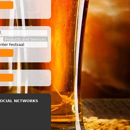
.
Products and Services
nter Festsaal
 SOCIAL NETWORKS