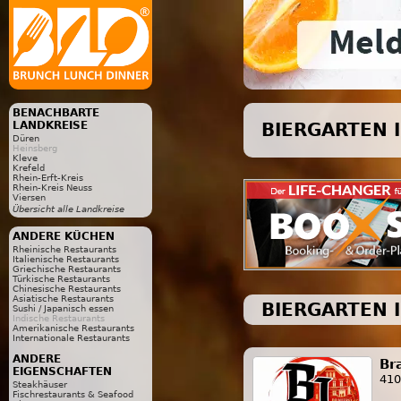
BENACHBARTE
LANDKREISE
BIERGARTEN 
Düren
Heinsberg
Kleve
Krefeld
Rhein-Erft-Kreis
Rhein-Kreis Neuss
Viersen
Übersicht alle Landkreise
ANDERE KÜCHEN
Rheinische Restaurants
Italienische Restaurants
Griechische Restaurants
Türkische Restaurants
Chinesische Restaurants
Asiatische Restaurants
BIERGARTEN
Sushi / Japanisch essen
Indische Restaurants
Amerikanische Restaurants
Internationale Restaurants
ANDERE
Br
EIGENSCHAFTEN
410
Steakhäuser
Fischrestaurants & Seafood