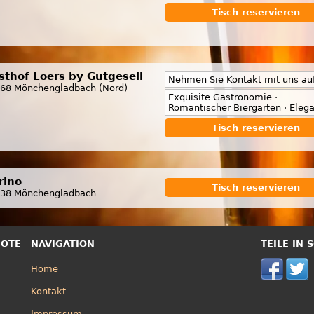
Tisch reservieren
sthof Loers by Gutgesell
Nehmen Sie Kontakt mit uns auf
68 Mönchengladbach (Nord)
Exquisite Gastronomie ·
Romantischer Biergarten · Elega
Tisch reservieren
rino
Tisch reservieren
38 Mönchengladbach
BOTE
NAVIGATION
TEILE IN
Home
Kontakt
Impressum