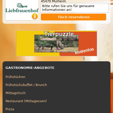
45470 Mülheim
Bitte rufen Sie uns für genauere
Informationen an!
Tisch reservieren
GASTRONOMIE-ANGEBOTE
Frühstücken
Frühstücksbuffet / Brunch
Mittagstisch
Restaurant (Mittagessen)
Pizza