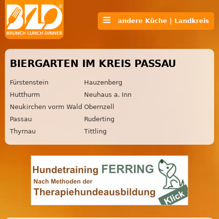
andere Küche | Landkreis
BIERGARTEN IM KREIS PASSAU
Fürstenstein
Hauzenberg
Hutthurm
Neuhaus a. Inn
Neukirchen vorm Wald
Obernzell
Passau
Ruderting
Thyrnau
Tittling