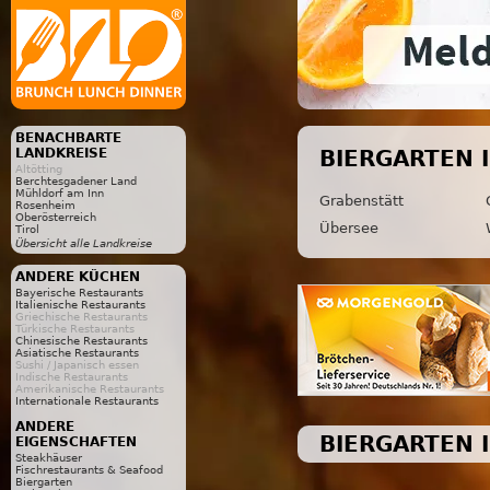
BENACHBARTE
LANDKREISE
BIERGARTEN 
Altötting
Berchtesgadener Land
Mühldorf am Inn
Grabenstätt
Rosenheim
Oberösterreich
Übersee
Tirol
Übersicht alle Landkreise
ANDERE KÜCHEN
Bayerische Restaurants
Italienische Restaurants
Griechische Restaurants
Türkische Restaurants
Chinesische Restaurants
Asiatische Restaurants
Sushi / Japanisch essen
Indische Restaurants
Amerikanische Restaurants
Internationale Restaurants
ANDERE
BIERGARTEN 
EIGENSCHAFTEN
Steakhäuser
Fischrestaurants & Seafood
Biergarten