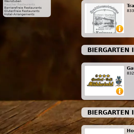
Weinstuben
Raucher Restaurants
Tr
Barrierefreie Restaurants
833
Glutenfreie Restaurants
Hotel-Arrangements
BIERGARTEN 
Ga
832
BIERGARTEN 
Ho