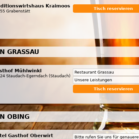
aditionswirtshaus Kraimoos
Tisch reservieren
55 Grabenstätt
IN GRASSAU
sthof Mühlwinkl
Restaurant Grassau
24 Staudach-Egerndach (Staudach)
Unsere Leistungen
Tisch reservieren
IN OBING
tel Gasthof Oberwirt
Bitte rufen Sie uns für genauer