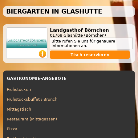
BIERGARTEN IN GLASHÜTTE
Landgasthof Börnchen
01768 Glashütte (Börnchen)
Bitte rufen Sie uns für genauere
Informationen an.
Tisch reservieren
GASTRONOMIE-ANGEBOTE
Frühstücken
Frühstücksbuffet / Brunch
Mittagstisch
Restaurant (Mittagessen)
Pizza