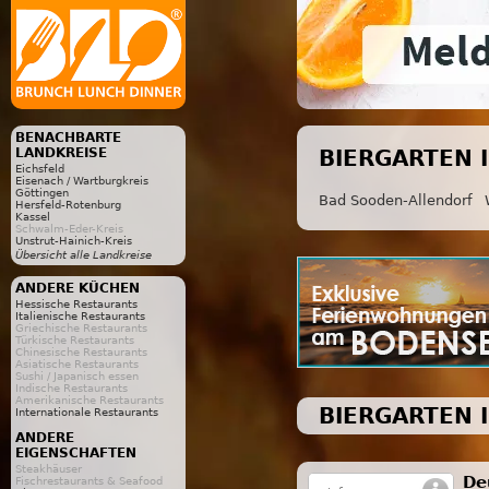
BENACHBARTE
LANDKREISE
BIERGARTEN 
Eichsfeld
Eisenach / Wartburgkreis
Göttingen
Bad Sooden-Allendorf
Hersfeld-Rotenburg
Kassel
Schwalm-Eder-Kreis
Unstrut-Hainich-Kreis
Übersicht alle Landkreise
ANDERE KÜCHEN
Hessische Restaurants
Italienische Restaurants
Griechische Restaurants
Türkische Restaurants
Chinesische Restaurants
Asiatische Restaurants
Sushi / Japanisch essen
Indische Restaurants
Amerikanische Restaurants
BIERGARTEN 
Internationale Restaurants
ANDERE
EIGENSCHAFTEN
Steakhäuser
De
Fischrestaurants & Seafood