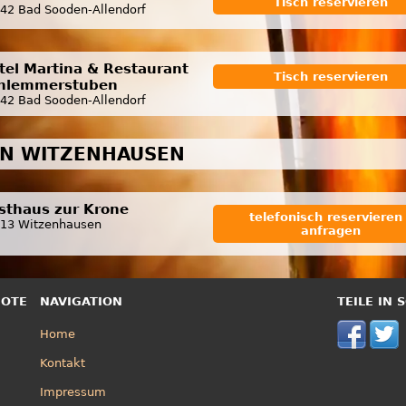
Tisch reservieren
42 Bad Sooden-Allendorf
tel Martina & Restaurant
Tisch reservieren
hlemmerstuben
42 Bad Sooden-Allendorf
IN WITZENHAUSEN
sthaus zur Krone
telefonisch reservieren 
13 Witzenhausen
anfragen
BOTE
NAVIGATION
TEILE IN
Home
Kontakt
Impressum