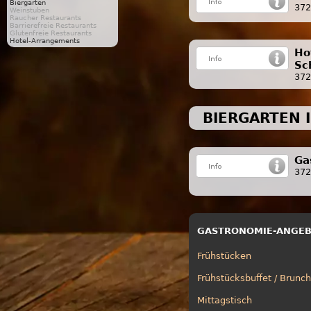
Biergarten
372
Weinstuben
Raucher Restaurants
Barrierefreie Restaurants
Glutenfreie Restaurants
Hotel-Arrangements
Ho
Sc
372
BIERGARTEN 
Ga
372
GASTRONOMIE-ANGE
Frühstücken
Frühstücksbuffet / Brunch
Mittagstisch